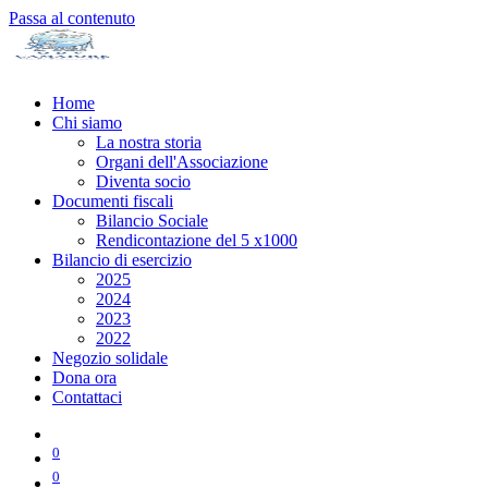
Passa al contenuto
Home
Chi siamo
La nostra storia
Organi dell'Associazione
Diventa socio
Documenti fiscali
Bilancio Sociale
Rendicontazione del 5 x1000
Bilancio di esercizio
2025
2024
2023
2022
Negozio solidale
Dona ora
Contattaci
0
0