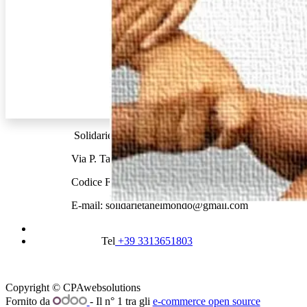
Solidarietà nel Mondo ONLUS
Via P. Tabarrani, 12 CAMAIORE 55041 (LU)
Codice Fiscale 91014020464
E-mail: solidarietanelmondo@gmail.com
Tel
+39 3313651803
Copyright © CPAwebsolutions
Fornito da
- Il n° 1 tra gli
e-commerce open source