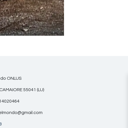
do ONLUS
MAIORE 55041 (LU)
4020464
lmondo@gmail.com
3