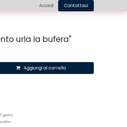
Dona ora
Contattaci
Accedi
Contattaci
ento urla la bufera"
Aggiungi al carrello
0 giorni
orativi