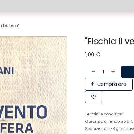
i fiscali
Bilancio di esercizio
Negozio solidale
la bufera"
"Fischia il v
1,00
€
Compra ora
Termini e condizioni
Garanzia di rimborso di 3
Spedizione: 2-3 giorni lav