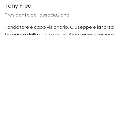
Tony Fred
Presidente dell'associazione
Fondatore e capo visionario, Giuseppe è la forza
trainante della nostra onlus. Ama tenersi sempre
occupato partecipando alle attività di volontariato, alla
sensibilizzazione e alle strategie per il coinvolgimento
della comunità.
Giulia Rossi